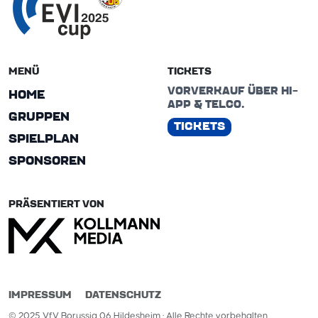
MENÜ
TICKETS
VORVERKAUF ÜBER HI-
HOME
APP & TELCO.
GRUPPEN
TICKETS
SPIELPLAN
SPONSOREN
PRÄSENTIERT VON
IMPRESSUM
DATENSCHUTZ
© 2025 VfV Borussia 06 Hildesheim · Alle Rechte vorbehalten