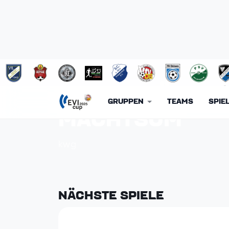
SPVGG. HÜDDE
GRUPPEN
TEAMS
SPIE
MACHTSUM
kwg
NÄCHSTE SPIELE