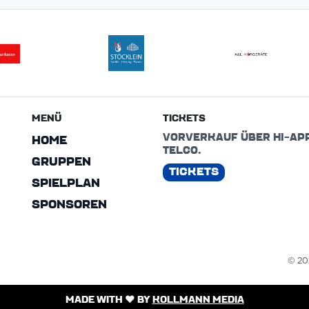
MENÜ
TICKETS
VORVERKAUF ÜBER HI-AP
HOME
TELCO.
GRUPPEN
TICKETS
SPIELPLAN
SPONSOREN
© 202
MADE WITH ❤️ BY
KOLLMANN MEDIA