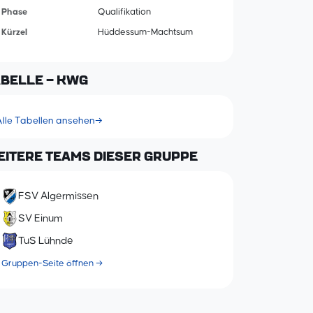
Phase
Qualifikation
Kürzel
Hüddessum-Machtsum
ABELLE – KWG
Alle Tabellen ansehen
→
EITERE TEAMS DIESER GRUPPE
FSV Algermissen
SV Einum
TuS Lühnde
Gruppen-Seite öffnen →