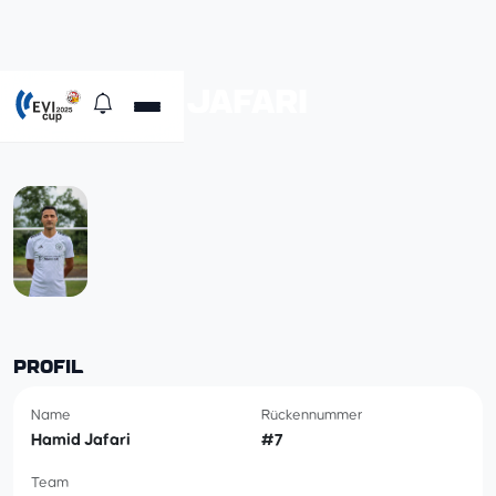
#7 HAMID JAFARI
VfL Nordstemmen
PROFIL
Name
Rückennummer
Hamid Jafari
#7
Team