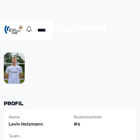
#6 LEVIN HOLZMANN
VfL Nordstemmen
PROFIL
Name
Rückennummer
Levin Holzmann
#6
Team